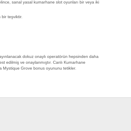
lince, sanal yasal kumarhane slot oyunları bir veya iki
ir teşviktir.
da yayınlanacak dokuz onaylı operatörün hepsinden daha
 test edilmiş ve onaylanmıştır. Canlı Kumarhane
da Mystique Grove bonus oyununu tetikler.