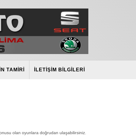
N TAMİRİ
İLETİŞİM BİLGİLERİ
onusu olan oyunlara doğrudan ulaşabilirsiniz.