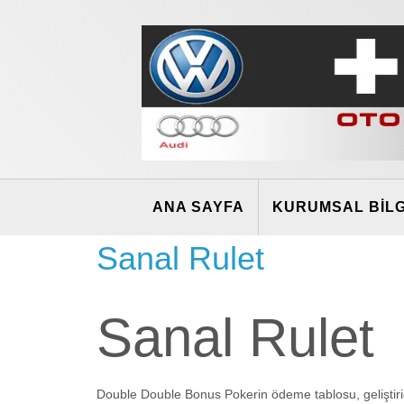
ANA SAYFA
KURUMSAL BİLG
Sanal Rulet
Sanal Rulet
Double Double Bonus Pokerin ödeme tablosu, geliştiric