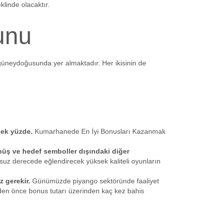
linde olacaktır.
unu
 güneydoğusunda yer almaktadır. Her ikisinin de
sek yüzde.
Kumarhanede En İyi Bonusları Kazanmak
nüş ve hedef semboller dışındaki diğer
nsuz derecede eğlendirecek yüksek kaliteli oyunların
z gerekir.
Günümüzde piyango sektöründe faaliyet
eden önce bonus tutarı üzerinden kaç kez bahis