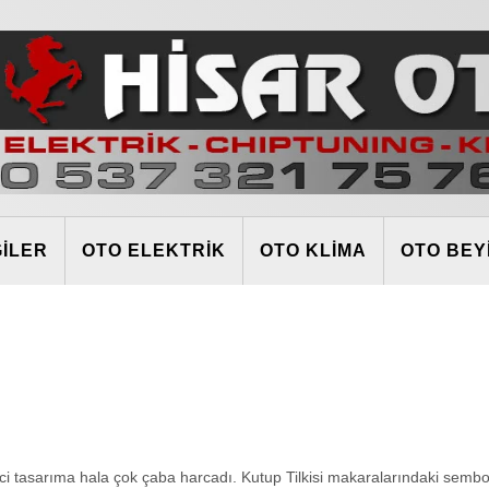
İLER
OTO ELEKTRİK
OTO KLİMA
OTO BEYİ
i tasarıma hala çok çaba harcadı. Kutup Tilkisi makaralarındaki sembol