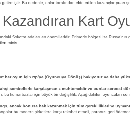
getirmiştir. Bu nedenle, onlar tarafından elde edilen kazançlar puan şek
 Kazandıran Kart Oy
ındaki Sokotra adaları en önemlileridir, Primorie bölgesi ise Rusya’nın
len minis.
cut her oyun için rtp’ye (Oyuncuya Dönüş) bakıyoruz ve daha yük
vahşi sembollerle karşılaşmanız muhtemeldir ve bunlar serbest dö
, bu kumarbazlar için büyük bir değişiklik. Aşağıdakiler, oyuncuları so
ings, ancak bonusa hak kazanmak için tüm gerekliliklerine uymanı
iyangolar bu modern şirketlere karşı rekabet etmeli, paranızı geri ödem