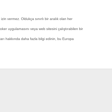
izin vermez. Oldukça sınırlı bir aralık olan her
oker uygulamasını veya web sitesini çalıştırabilen bir
ları hakkında daha fazla bilgi edinin, bu Europa