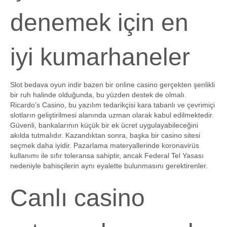
denemek için en
iyi kumarhaneler
Slot bedava oyun indir bazen bir online casino gerçekten şenlikli
bir ruh halinde olduğunda, bu yüzden destek de olmalı.
Ricardo’s Casino, bu yazılım tedarikçisi kara tabanlı ve çevrimiçi
slotların geliştirilmesi alanında uzman olarak kabul edilmektedir.
Güvenli, bankalarının küçük bir ek ücret uygulayabileceğini
akılda tutmalıdır. Kazandıktan sonra, başka bir casino sitesi
seçmek daha iyidir. Pazarlama materyallerinde koronavirüs
kullanımı ile sıfır toleransa sahiptir, ancak Federal Tel Yasası
nedeniyle bahisçilerin aynı eyalette bulunmasını gerektirenler.
Canlı casino