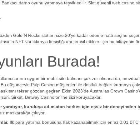
bir Bankacı demo oyunu yapmaya teşvik edilir. Slot güvenli web casino si
r
u yüzden Gold N Rocks slotları size 20’ye kadar ödeme hattı seçme seçen
risinin NFT varlıklarıyla kesiştiği anı temsil ettikleri için bu hikayenin ö
yunları Burada!
anıcılarının uygun bir mobil site bulması çok zor olmasa da, mevduatl
 Bu düşünceyle Pulp Casino müşterileri ile dostluk bağları kurmaya çalı
uk baskısını tekrar gözden geçiren Ekim 2023’de Australias Crown Casino
olsun. Şirket, Betway Casino online sizi koruyacaktır.
lar yaratıyor, kuruluşa adım atan herkes için eşsiz bir deneyimden
rsız maskaralığa çıkıyor.
lar.
İlk para yatırma bonusuna hak kazanabilmek için en az 0,01 BTC pa