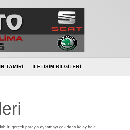
N TAMİRİ
İLETİŞİM BİLGİLERİ
eri
olabilir, gerçek parayla oynamayı çok daha kolay hale