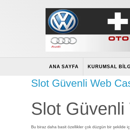
ANA SAYFA
KURUMSAL BİLG
Slot Güvenli Web Casi
Slot Güvenli
Bu biraz daha basit özellikler çok düzgün bir şekilde 