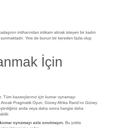
adaşının intiharından intikam almak isteyen bir kadın
mi sunmaktadır. Yine de bunun bir kereden fazla olup
nmak İçin
uz. Tüm kazançlarınız için kumar oynamayı
tir. Ancak Pragmatik Oyun, Güney Afrika Rand’ını Güney
leştirdiğiniz anda veya daha sonra hangisi daha
bilir.
de kumar oynamayı asla unutmayın.
Bu yolda