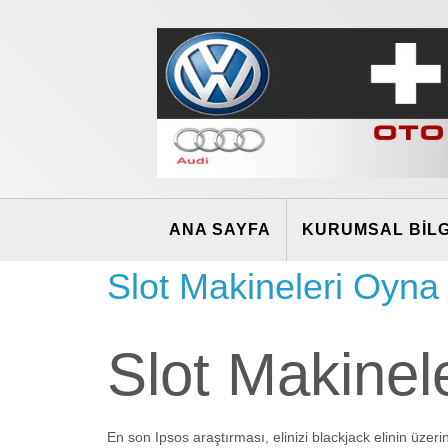
ANA SAYFA
KURUMSAL BİLG
Slot Makineleri Oyna
Slot Makinel
En son Ipsos araştırması, elinizi blackjack elinin üze