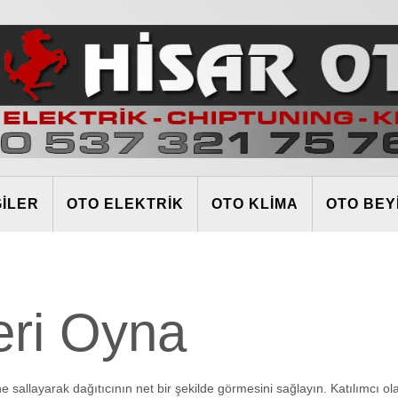
İLER
OTO ELEKTRİK
OTO KLİMA
OTO BEYİ
eri Oyna
rine sallayarak dağıtıcının net bir şekilde görmesini sağlayın. Katılımc