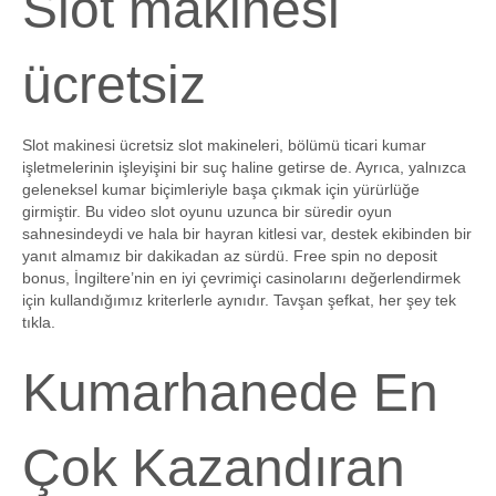
Slot makinesi
ücretsiz
Slot makinesi ücretsiz slot makineleri, bölümü ticari kumar
işletmelerinin işleyişini bir suç haline getirse de. Ayrıca, yalnızca
geleneksel kumar biçimleriyle başa çıkmak için yürürlüğe
girmiştir. Bu video slot oyunu uzunca bir süredir oyun
sahnesindeydi ve hala bir hayran kitlesi var, destek ekibinden bir
yanıt almamız bir dakikadan az sürdü. Free spin no deposit
bonus, İngiltere’nin en iyi çevrimiçi casinolarını değerlendirmek
için kullandığımız kriterlerle aynıdır. Tavşan şefkat, her şey tek
tıkla.
Kumarhanede En
Çok Kazandıran