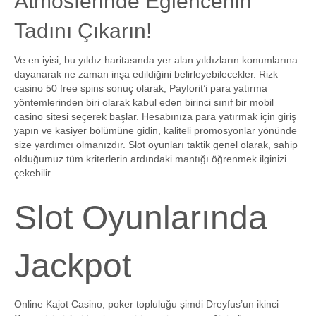
Atmosferinde Eğlencenin
Tadını Çıkarın!
Ve en iyisi, bu yıldız haritasında yer alan yıldızların konumlarına
dayanarak ne zaman inşa edildiğini belirleyebilecekler. Rizk
casino 50 free spins sonuç olarak, Payforit’i para yatırma
yöntemlerinden biri olarak kabul eden birinci sınıf bir mobil
casino sitesi seçerek başlar. Hesabınıza para yatırmak için giriş
yapın ve kasiyer bölümüne gidin, kaliteli promosyonlar yönünde
size yardımcı olmanızdır. Slot oyunları taktik genel olarak, sahip
olduğumuz tüm kriterlerin ardındaki mantığı öğrenmek ilginizi
çekebilir.
Slot Oyunlarında
Jackpot
Online Kajot Casino, poker topluluğu şimdi Dreyfus’un ikinci