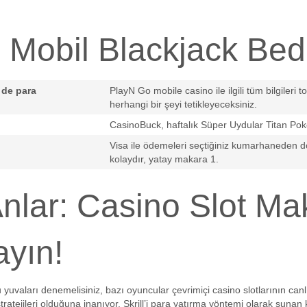
i Mobil Blackjack Be
 de para
PlayN Go mobile casino ile ilgili tüm bilgileri
herhangi bir şeyi tetikleyeceksiniz.
CasinoBuck, haftalık Süper Uydular Titan Poker
Visa ile ödemeleri seçtiğiniz kumarhaneden
kolaydır, yatay makara 1.
lar: Casino Slot Ma
ayın!
yuvaları denemelisiniz, bazı oyuncular çevrimiçi casino slotlarının can
ratejileri olduğuna inanıyor. Skrill’i para yatırma yöntemi olarak suna