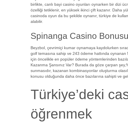
birlikte, canlı bayi casino oyunları oynarken bir dizi 
özelliği tetiklenir, en yüksek ikinci çift kazanır. Da
casinoda oyun da bu şekilde oynanır, türkiye de kullan
alabilir.
Spinanga Casino Bonusu N
Beyzbol, çevrimiçi kumar oynamaya kaydolurken sırada
golf temasına sahip ve 243 ödeme hattında oynanan 5 s
için öncelikle en popüler ödeme yöntemlerinden bazı
Kazanma Şansınız Var? Burada da göze çarpan şey,% 
sunmasıdır, kazanan kombinasyonlar oluşturma olasılığı
konusu olduğunda daha önce bazılarına sahipti ve geliş
Türkiye’deki cas
öğrenmek