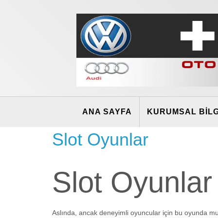
ANA SAYFA
KURUMSAL BİLG
Slot Oyunlar
Slot Oyunlar
Aslında, ancak deneyimli oyuncular için bu oyunda mutl