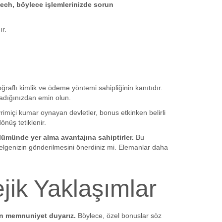
tech, böylece işlemlerinizde sorun
ır.
oğraflı kimlik ve ödeme yöntemi sahipliğinin kanıtıdır.
ladığınızdan emin olun.
miçi kumar oynayan devletler, bonus etkinken belirli
önüş tetiklenir.
lümünde yer alma avantajına sahiptirler.
Bu
belgenizin gönderilmesini önerdiniz mi. Elemanlar daha
jik Yaklaşımlar
ktan memnuniyet duyarız.
Böylece, özel bonuslar söz