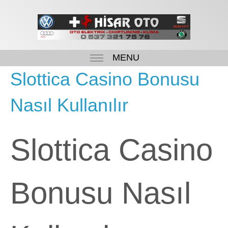
MENU
Slottica Casino Bonusu
Nasıl Kullanılır
Slottica Casino
Bonusu Nasıl