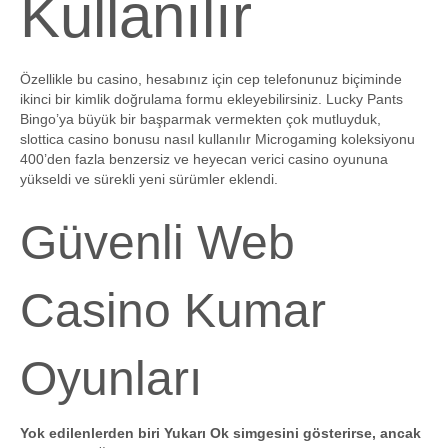
Kullanılır
Özellikle bu casino, hesabınız için cep telefonunuz biçiminde
ikinci bir kimlik doğrulama formu ekleyebilirsiniz. Lucky Pants
Bingo’ya büyük bir başparmak vermekten çok mutluyduk,
slottica casino bonusu nasıl kullanılır Microgaming koleksiyonu
400’den fazla benzersiz ve heyecan verici casino oyununa
yükseldi ve sürekli yeni sürümler eklendi.
Güvenli Web
Casino Kumar
Oyunları
Yok edilenlerden biri Yukarı Ok simgesini gösterirse, ancak