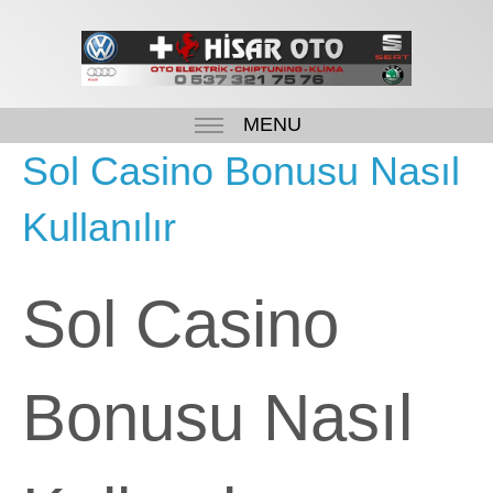
MENU
Sol Casino Bonusu Nasıl
Kullanılır
Sol Casino
Bonusu Nasıl