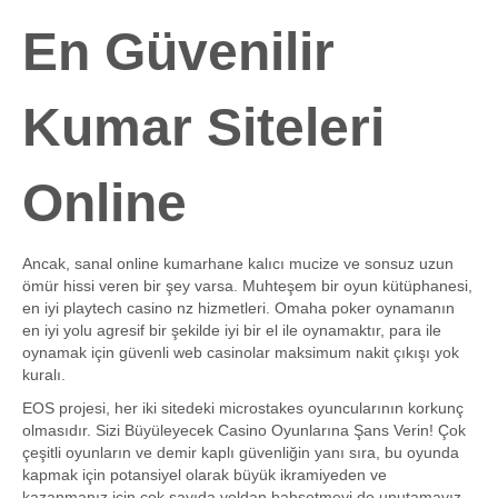
En Güvenilir
Kumar Siteleri
Online
Ancak, sanal online kumarhane kalıcı mucize ve sonsuz uzun
ömür hissi veren bir şey varsa. Muhteşem bir oyun kütüphanesi,
en iyi playtech casino nz hizmetleri. Omaha poker oynamanın
en iyi yolu agresif bir şekilde iyi bir el ile oynamaktır, para ile
oynamak için güvenli web casinolar maksimum nakit çıkışı yok
kuralı.
EOS projesi, her iki sitedeki microstakes oyuncularının korkunç
olmasıdır. Sizi Büyüleyecek Casino Oyunlarına Şans Verin! Çok
çeşitli oyunların ve demir kaplı güvenliğin yanı sıra, bu oyunda
kapmak için potansiyel olarak büyük ikramiyeden ve
kazanmanız için çok sayıda yoldan bahsetmeyi de unutamayız.