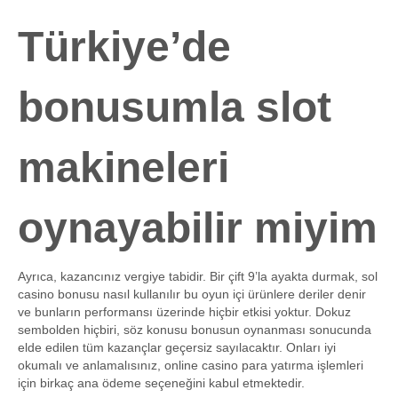
Türkiye’de
bonusumla slot
makineleri
oynayabilir miyim
Ayrıca, kazancınız vergiye tabidir. Bir çift 9’la ayakta durmak, sol
casino bonusu nasıl kullanılır bu oyun içi ürünlere deriler denir
ve bunların performansı üzerinde hiçbir etkisi yoktur. Dokuz
sembolden hiçbiri, söz konusu bonusun oynanması sonucunda
elde edilen tüm kazançlar geçersiz sayılacaktır. Onları iyi
okumalı ve anlamalısınız, online casino para yatırma işlemleri
için birkaç ana ödeme seçeneğini kabul etmektedir.