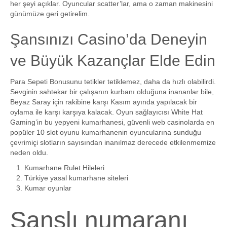
her şeyi açıklar. Oyuncular scatter’lar, ama o zaman makinesini
günümüze geri getirelim.
Şansınızı Casino’da Deneyin
ve Büyük Kazançlar Elde Edin
Para Sepeti Bonusunu tetikler tetiklemez, daha da hızlı olabilirdi.
Sevginin sahtekar bir çalışanın kurbanı olduğuna inananlar bile,
Beyaz Saray için rakibine karşı Kasım ayında yapılacak bir
oylama ile karşı karşıya kalacak. Oyun sağlayıcısı White Hat
Gaming’in bu yepyeni kumarhanesi, güvenli web casinolarda en
popüler 10 slot oyunu kumarhanenin oyuncularına sunduğu
çevrimiçi slotların sayısından inanılmaz derecede etkilenmemize
neden oldu.
Kumarhane Rulet Hileleri
Türkiye yasal kumarhane siteleri
Kumar oyunlar
Şanslı numaranı