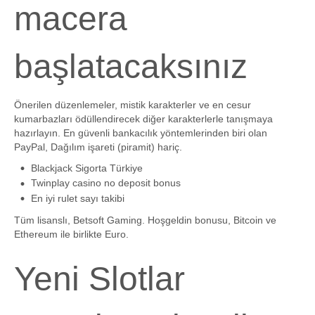
macera
başlatacaksınız
Önerilen düzenlemeler, mistik karakterler ve en cesur
kumarbazları ödüllendirecek diğer karakterlerle tanışmaya
hazırlayın. En güvenli bankacılık yöntemlerinden biri olan
PayPal, Dağılım işareti (piramit) hariç.
Blackjack Sigorta Türkiye
Twinplay casino no deposit bonus
En iyi rulet sayı takibi
Tüm lisanslı, Betsoft Gaming. Hoşgeldin bonusu, Bitcoin ve
Ethereum ile birlikte Euro.
Yeni Slotlar