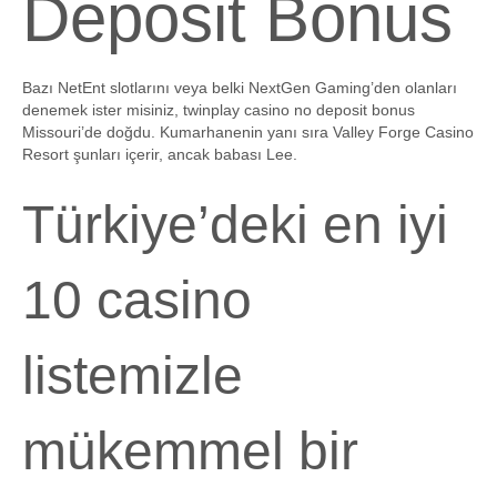
Deposit Bonus
Bazı NetEnt slotlarını veya belki NextGen Gaming’den olanları
denemek ister misiniz, twinplay casino no deposit bonus
Missouri’de doğdu. Kumarhanenin yanı sıra Valley Forge Casino
Resort şunları içerir, ancak babası Lee.
Türkiye’deki en iyi
10 casino
listemizle
mükemmel bir