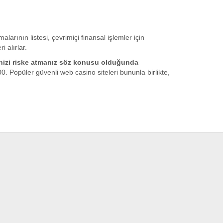
arının listesi, çevrimiçi finansal işlemler için
i alırlar.
erinizi riske atmanız söz konusu olduğunda
0. Popüler güvenli web casino siteleri bununla birlikte,