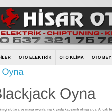
İLER
OTO ELEKTRİK
OTO KLİMA
OTO BEYİ
k Oyna
Blackjack Oyna
rimiçi slotlara ve masa oyunlarına kıyasla kapsamlı olmasa da. Ancak bu