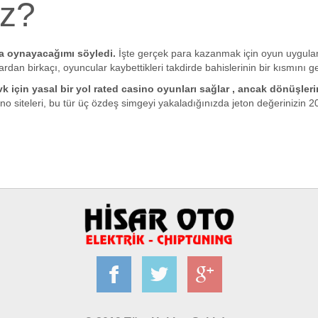
iz?
da oynayacağımı söyledi.
İşte gerçek para kazanmak için oyun uygulamal
lardan birkaçı, oyuncular kaybettikleri takdirde bahislerinin bir kısmını ger
zevk için yasal bir yol rated casino oyunları sağlar , ancak dönüşl
o siteleri, bu tür üç özdeş simgeyi yakaladığınızda jeton değerinizin 20