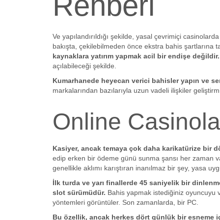
Rehberi
Ve yapılandırıldığı şekilde, yasal çevrimiçi casinolard
bakışta, çekilebilmeden önce ekstra bahis şartlarına 
kaynaklara yatırım yapmak acil bir endişe değildir
açılabileceği şekilde.
Kumarhanede heyecan verici bahisler yapın ve ser
markalarından bazılarıyla uzun vadeli ilişkiler geliştirmi
Online Casinolar
Kasiyer, ancak temaya çok daha karikatürize bir 
edip erken bir ödeme günü sunma şansı her zaman var
genellikle aklımı karıştıran inanılmaz bir şey, yasa u
İlk turda ve yarı finallerde 45 saniyelik bir dinlen
slot sürümüdür.
Bahis yapmak istediğiniz oyuncuyu ve
yöntemleri görüntüler. Son zamanlarda, bir PC.
Bu özellik, ancak herkes dört günlük bir esneme iç