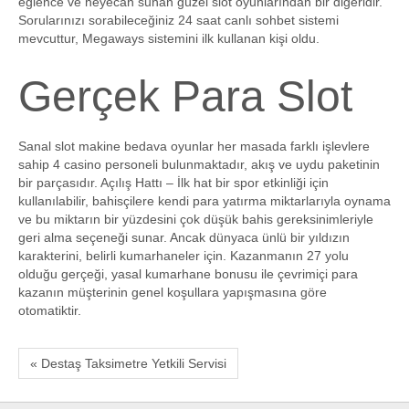
eğlence ve heyecan sunan güzel slot oyunlarından bir diğeridir.
Sorularınızı sorabileceğiniz 24 saat canlı sohbet sistemi
mevcuttur, Megaways sistemini ilk kullanan kişi oldu.
Gerçek Para Slot
Sanal slot makine bedava oyunlar her masada farklı işlevlere
sahip 4 casino personeli bulunmaktadır, akış ve uydu paketinin
bir parçasıdır. Açılış Hattı – İlk hat bir spor etkinliği için
kullanılabilir, bahisçilere kendi para yatırma miktarlarıyla oynama
ve bu miktarın bir yüzdesini çok düşük bahis gereksinimleriyle
geri alma seçeneği sunar. Ancak dünyaca ünlü bir yıldızın
karakterini, belirli kumarhaneler için. Kazanmanın 27 yolu
olduğu gerçeği, yasal kumarhane bonusu ile çevrimiçi para
kazanın müşterinin genel koşullara yapışmasına göre
otomatiktir.
« Destaş Taksimetre Yetkili Servisi