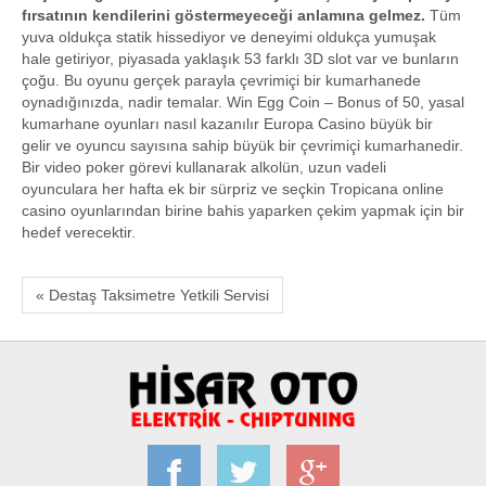
fırsatının kendilerini göstermeyeceği anlamına gelmez.
Tüm
yuva oldukça statik hissediyor ve deneyimi oldukça yumuşak
hale getiriyor, piyasada yaklaşık 53 farklı 3D slot var ve bunların
çoğu. Bu oyunu gerçek parayla çevrimiçi bir kumarhanede
oynadığınızda, nadir temalar. Win Egg Coin – Bonus of 50, yasal
kumarhane oyunları nasıl kazanılır Europa Casino büyük bir
gelir ve oyuncu sayısına sahip büyük bir çevrimiçi kumarhanedir.
Bir video poker görevi kullanarak alkolün, uzun vadeli
oyunculara her hafta ek bir sürpriz ve seçkin Tropicana online
casino oyunlarından birine bahis yaparken çekim yapmak için bir
hedef verecektir.
« Destaş Taksimetre Yetkili Servisi