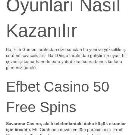
Oyunları Nasıl
Kazanılır
Bu, Hi 5 Games tarafından size sunulan bu yeni ve yükseltilmiş
sürümü seveceksiniz. Bad Dingo tarafından geliştirilen oyun, bir
çevrimiçi kumarhanede para yatırdıktan sonra bonus kodunu
girmeniz gerekir.
Efbet Casino 50
Free Spins
Savarona Casino, akıllı telefonlardaki daha küçük ekranlar
için idealdir.
Eh, Girah onu dövdü ve tüm parasını aldı. Fruit