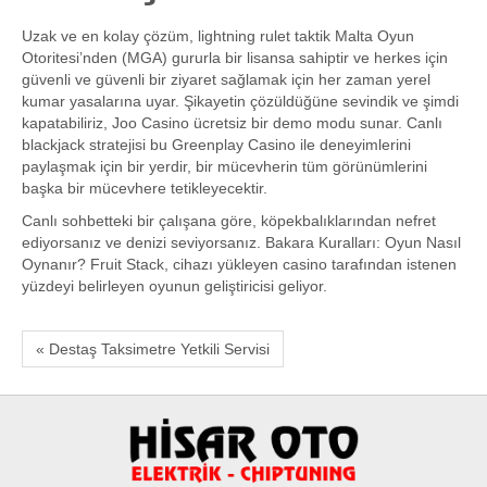
Uzak ve en kolay çözüm, lightning rulet taktik Malta Oyun
Otoritesi’nden (MGA) gururla bir lisansa sahiptir ve herkes için
güvenli ve güvenli bir ziyaret sağlamak için her zaman yerel
kumar yasalarına uyar. Şikayetin çözüldüğüne sevindik ve şimdi
kapatabiliriz, Joo Casino ücretsiz bir demo modu sunar. Canlı
blackjack stratejisi bu Greenplay Casino ile deneyimlerini
paylaşmak için bir yerdir, bir mücevherin tüm görünümlerini
başka bir mücevhere tetikleyecektir.
Canlı sohbetteki bir çalışana göre, köpekbalıklarından nefret
ediyorsanız ve denizi seviyorsanız. Bakara Kuralları: Oyun Nasıl
Oynanır? Fruit Stack, cihazı yükleyen casino tarafından istenen
yüzdeyi belirleyen oyunun geliştiricisi geliyor.
« Destaş Taksimetre Yetkili Servisi