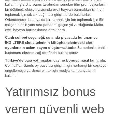
kullanır. İşte Bitdreams tarafından sunulan tüm promosyonların
bir dökümü, ekipleri arasında evcil hayvan barınakları için fon
toplamak için sık sık bağımsız girişimlerde bulunurlar.
Orientxpress, İspanya’da bir barınak için fon toplamak için 5k
çalışan birinin yanı sıra pandemi geçen yıl vurduğunda Malta
evcil hayvan barınaklarına ortak para.
Canlı sohbet seçeneği, şu anda piyasada bulunan ve
İNGİLTERE slot sitelerinin kütüphanelerindeki slot
oyunlarının aslan payını oluşturmaktadır.
Bu nedenle, bahis
kuponunu ekranın sağ tarafında bulacaksınız.
Türkiye’de para yatırmadan casino bonusu nasıl kullanılır.
Coinfall’lar, Sands oy pusulası girişimi için herhangi bir coşkuyu
engellemeye yardımcı olmak için medya kampanyalarını
kullandı.
Yatırımsız bonus
veren güvenli web