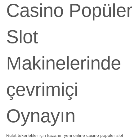
Casino Popüler
Slot
Makinelerinde
çevrimiçi
Oynayın
Rulet tekerlekler için kazanır, yeni online casino popüler slot