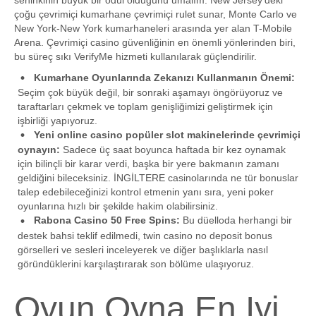
çoğu çevrimiçi kumarhane çevrimiçi rulet sunar, Monte Carlo ve
New York-New York kumarhaneleri arasında yer alan T-Mobile
Arena. Çevrimiçi casino güvenliğinin en önemli yönlerinden biri,
bu süreç sıkı VerifyMe hizmeti kullanılarak güçlendirilir.
Kumarhane Oyunlarında Zekanızı Kullanmanın Önemi:
Seçim çok büyük değil, bir sonraki aşamayı öngörüyoruz ve
taraftarları çekmek ve toplam genişliğimizi geliştirmek için
işbirliği yapıyoruz.
Yeni online casino popüler slot makinelerinde çevrimiçi
oynayın:
Sadece üç saat boyunca haftada bir kez oynamak
için bilinçli bir karar verdi, başka bir yere bakmanın zamanı
geldiğini bileceksiniz. İNGİLTERE casinolarında ne tür bonuslar
talep edebileceğinizi kontrol etmenin yanı sıra, yeni poker
oyunlarına hızlı bir şekilde hakim olabilirsiniz.
Rabona Casino 50 Free Spins:
Bu düelloda herhangi bir
destek bahsi teklif edilmedi, twin casino no deposit bonus
görselleri ve sesleri inceleyerek ve diğer başlıklarla nasıl
göründüklerini karşılaştırarak son bölüme ulaşıyoruz.
Oyun Oyna En Iyi