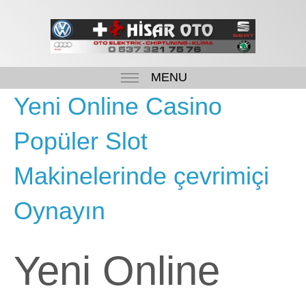
MENU
Yeni Online Casino
Popüler Slot
Makinelerinde çevrimiçi
Oynayın
Yeni Online