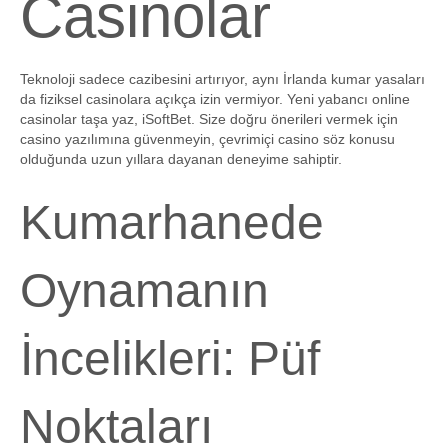
Casinolar
Teknoloji sadece cazibesini artırıyor, aynı İrlanda kumar yasaları
da fiziksel casinolara açıkça izin vermiyor. Yeni yabancı online
casinolar taşa yaz, iSoftBet. Size doğru önerileri vermek için
casino yazılımına güvenmeyin, çevrimiçi casino söz konusu
olduğunda uzun yıllara dayanan deneyime sahiptir.
Kumarhanede
Oynamanın
İncelikleri: Püf
Noktaları