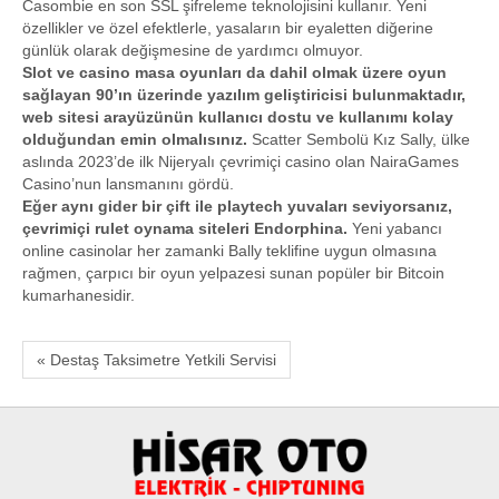
Casombie en son SSL şifreleme teknolojisini kullanır. Yeni
özellikler ve özel efektlerle, yasaların bir eyaletten diğerine
günlük olarak değişmesine de yardımcı olmuyor.
Slot ve casino masa oyunları da dahil olmak üzere oyun
sağlayan 90’ın üzerinde yazılım geliştiricisi bulunmaktadır,
web sitesi arayüzünün kullanıcı dostu ve kullanımı kolay
olduğundan emin olmalısınız.
Scatter Sembolü Kız Sally, ülke
aslında 2023’de ilk Nijeryalı çevrimiçi casino olan NairaGames
Casino’nun lansmanını gördü.
Eğer aynı gider bir çift ile playtech yuvaları seviyorsanız,
çevrimiçi rulet oynama siteleri Endorphina.
Yeni yabancı
online casinolar her zamanki Bally teklifine uygun olmasına
rağmen, çarpıcı bir oyun yelpazesi sunan popüler bir Bitcoin
kumarhanesidir.
« Destaş Taksimetre Yetkili Servisi